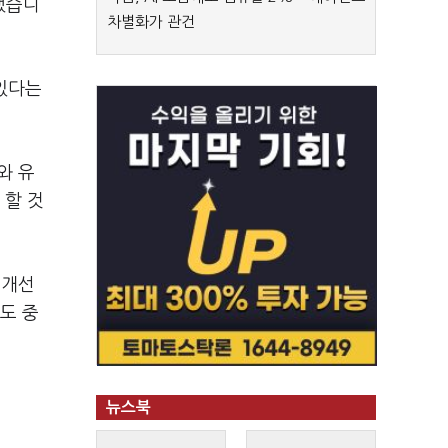
했습니
차별화가 관건
있다는
와 유
 할 것
·개선
도 중
뉴스북