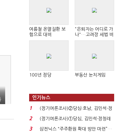
여름철 온열질환 보
"은퇴자는 어디로 가
험으로 대비
나"…고려장 세법 비
판 확산
100년 정당
부동산 눈치게임
인기뉴스
동
1
(정기여론조사)②당심·호남, 김민석-정
청래 '초접전'...
2
(정기여론조사)①당심, 김민석·정청래
'초접전'…대통령 ...
3
삼전닉스 “주주환원 확대 방안 마련”…