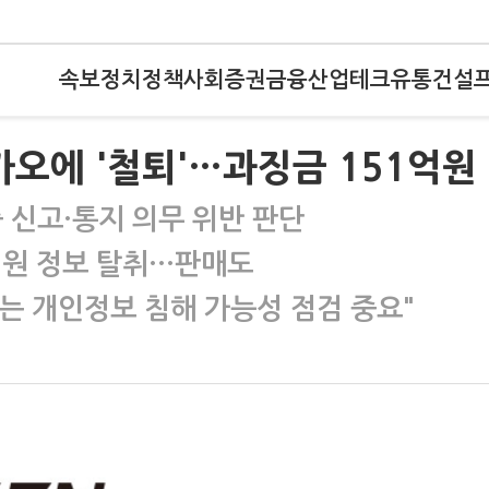
속보
정치
정책
사회
증권
금융
산업
테크
유통
건설
카오에 '철퇴'…과징금 151억원
 신고·통지 의무 위반 판단
회원 정보 탈취…판매도
는 개인정보 침해 가능성 점검 중요"