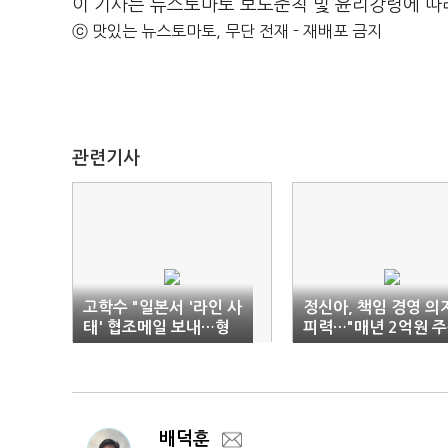
이 기사는 뉴스토마토 보도준칙 및 윤리강령에 따
ⓒ 맛있는 뉴스토마토, 무단 전재 - 재배포 금지
관련기사
고학수 "일본서 '라인 사
정신아, 책임 경영 의
태' 협조메일 보내…형
피력…"매년 2억원 
식 이례적"
매입"
배덕훈