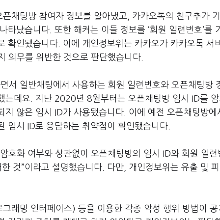
오픈채팅방 참여자 정보를 알아냈고
,
카카오톡의 친구추가 기
 나타났습니다
.
또한 해커는 이들 정보를
‘
회원 일련번호
’
를 
으로 확인됐습니다
.
이에 개인정보위는 카카오가 카카오톡 서
지 의무를 위반한 것으로 판단했습니다
.
면서 일반채팅에서 사용하는 회원 일련번호와 오픈채팅방 
용했는데요
.
지난
2020
년
8
월부터는 오픈채팅방 임시
ID
를 
되지 않은 임시
ID
가 사용됐습니다
.
이에 예전 오픈채팅방에
된 임시
ID
로 응답하는 취약점이 확인됐습니다
.
 암호화 여부와 상관없이 오픈채팅방의 임시
ID
와 회원 일
매한 것
”
이라고 설명했습니다
.
다만
,
개인정보위는 유출 및 피
로그래밍 인터페이스
)
등을 이용한 각종 악성 행위 방법이 