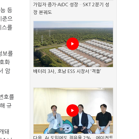
가입자 증가·AIDC 성장…SKT 2분기 성
능 등
장 본궤도
기준으
비스를
정보를
암호화
서 암
배터리 3사, 호남 ESS 시장서 ‘격돌’
련번호를
해 규
공개돼
다음, AI 도입에도 점유율 2%…에이전트