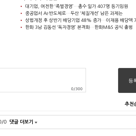
대기업, 여전한 ‘족벌경영’…총수 일가 407명 등기임원
중공업서 AI·반도체로…두산 ‘체질개선’ 남은 과제는
한화 3남 김동선 ‘독자경영’ 본격화…한화M&S 공식 출범
0
/
300
추천
0/0
댓글 더보기