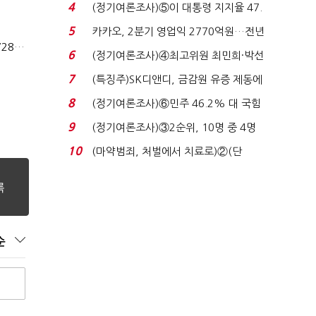
로이터에 성명...
4
(정기여론조사)⑤이 대통령 지지율 47.
7%…일주일 만에 ...
5
카카오, 2분기 영업익 2770억원…전년
상법개정 후 상반기 배당기업 48% 증가…이재용 배당액 728억 1위
비 36% 증가...
6
(정기여론조사)④최고위원 최민희·박선
원 '양강'…서미...
7
(특징주)SK디앤디, 금감원 유증 제동에
장 초반 상한가...
8
(정기여론조사)⑥민주 46.2% 대 국힘
31.0%…오차범위 밖 ...
9
(정기여론조사)③2순위, 10명 중 4명
'송영길'…정청래 '한 ...
10
(마약범죄, 처벌에서 치료로)②(단
독)"마약은 전염병…여성...
순