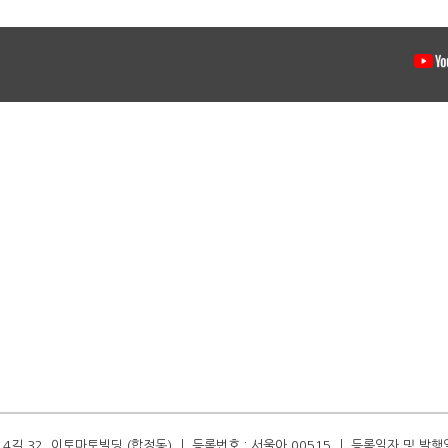
길 32, 이토마토빌딩 (합정동) ㅣ 등록번호 : 서울아 00515 ㅣ 등록일자 및 발행일자 :