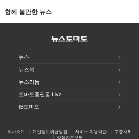
함께 볼만한 뉴스
뉴스
뉴스북
뉴스리듬
토마토증권통 Live
IB토마토
회사소개
개인정보취급방침
서비스 이용약관
고충처리
정정반론보도