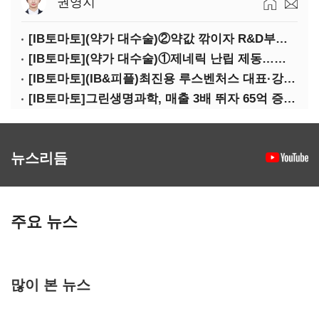
권영지
[IB토마토](약가 대수술)②약값 깎이자 R&D부터 축소…제약업계 비상경영 돌입
[IB토마토](약가 대수술)①제네릭 난립 제동…중소 제약사 수익성 비상
[IB토마토](IB&피플)최진용 루스벤처스 대표·강승순 이사
[IB토마토]그린생명과학, 매출 3배 뛰자 65억 증설…상위 2곳 의존도 82%
뉴스리듬
주요 뉴스
많이 본 뉴스