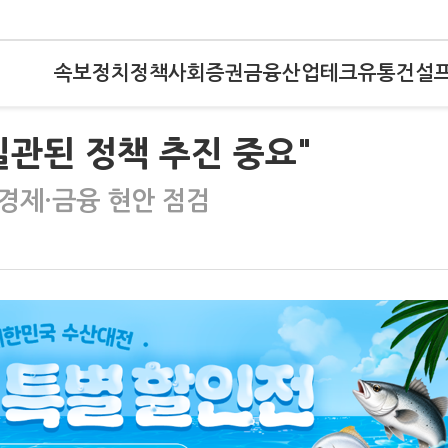
속보
정치
정책
사회
증권
금융
산업
테크
유통
건설
 일관된 정책 추진 중요"
경제·금융 현안 점검