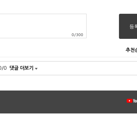
0
/
300
추천
0/0
댓글 더보기