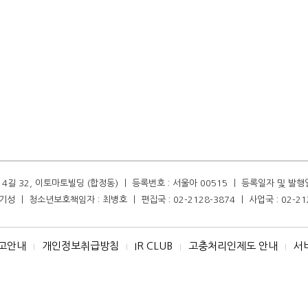
길 32, 이토마토빌딩 (합정동) ㅣ 등록번호 : 서울아 00515 ㅣ 등록일자 및 발행일자 :
성 ㅣ 청소년보호책임자 : 최병호 ㅣ 편집국 : 02-2128-3874 ㅣ 사업국 : 02-21
고안내
개인정보취급방침
IR CLUB
고충처리인제도 안내
서
I
I
I
I