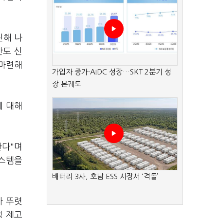
진해 나
안도 신
 마련해
가입자 증가·AIDC 성장…SKT 2분기 성
장 본궤도
에 대해
한다"며
시스템을
배터리 3사, 호남 ESS 시장서 ‘격돌’
가 뚜렷
성 제고