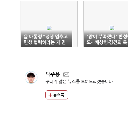
윤 대통령 "정쟁 멈추고
"많이 부족했다" 반성
민생 협력하라는 게 민
도…채상병·김건희 특
심"(전문)
'거부'
박주용
꾸미지 않은 뉴스를 보여드리겠습니다.
뉴스북