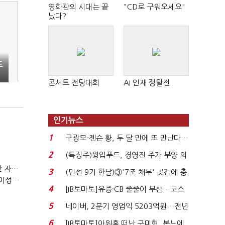
영화관의 시대는 끝
"CD로 구워오세요"
났다?
도
콘서트 전당대회
AI 인재 쟁탈전
인기뉴스
1
구광모-젠슨 황, 두 달 만에 또 만난다…
로봇·AI 등 논...
2
(특징주)윙입푸드, 경영진 주가 부양 의
지에 상한가...
(정기여론조사)③2순위, 10명 중 4명 '송영길'…정청래 '한 자릿수'
3
(민선 9기 한달)③'7조 채무' 곳간에 충
(정기여론조사)④최고위원 최민희·박선원 '양강'…서미화·이성윤·임미애 뒤이어
격…추미애, 20년...
4
[IB토마토]유증·CB 줄줄이 무산…코스
닥 벌점 급증에 ...
5
네이버, 2분기 영업익 5203억원…전년
비 0.2% 감소...
6
[IB토마토]아워홈 떠난 구미현, 본느에