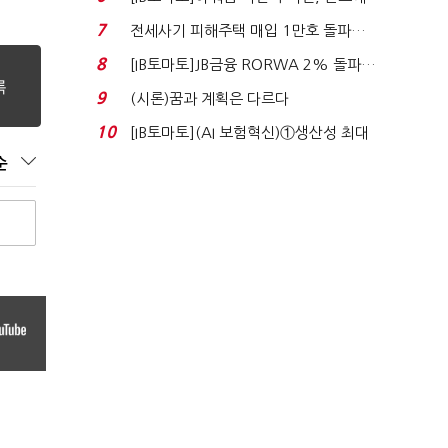
340억 베팅…가...
7
전세사기 피해주택 매입 1만호 돌파…
누적 피해자 4만2...
8
[IB토마토]JB금융 RORWA 2% 돌파…
실적 견인은 은행 ...
9
(시론)꿈과 계획은 다르다
10
[IB토마토](AI 보험혁신)①생산성 최대
80% 개선…현실...
순