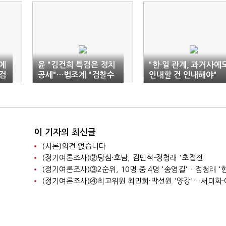
에
윤 "김건희 특검은 정치
"한·일 관계, 과거사에
검
공세"…법조계 "검찰수
인내할 건 인내해야"
사 위축 우려"
이 기자의 최신글
(시론)의견 없습니다
(정기여론조사)②당심·호남, 김민석-정청래 '초접전'