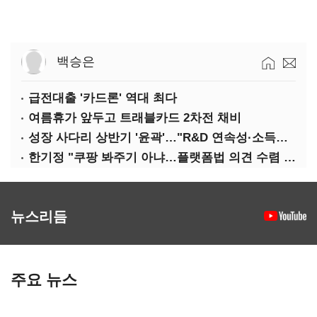
백승은
급전대출 '카드론' 역대 최다
여름휴가 앞두고 트래블카드 2차전 채비
성장 사다리 상반기 '윤곽'…"R&D 연속성·소득세 감면 확장해야"
한기정 "쿠팡 봐주기 아냐…플랫폼법 의견 수렴 중"
뉴스리듬
주요 뉴스