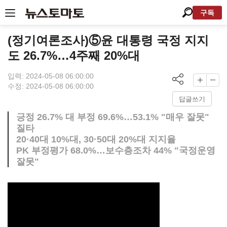
구독
(정기여론조사)⑤윤 대통령 국정 지지
도 26.7%…4주째 20%대
입력: 2024-05-08 06:00:00
수정: 2024-05-08 06:00:00
답글쓰기
긍정 26.7% 대 부정 69.6%…53.1% "매우 잘못"
질타
20·40대 10%대, 30·50대 20%대 지지율
PK 부정평가 68.0%…보수층조차 44% "국정운영
잘못"