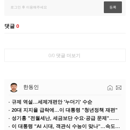
댓글
0
0/0
댓글 더보기
한동인
규제 역설…세제개편안 '누더기' 수순
20대 지지율 급락에…이 대통령 "청년정책 재편"
성기홍 "전월세난, 세금보단 수요·공급 문제"…닥공 시사
이 대통령 "AI 시대, 객관식 수능이 맞나"…속도전 '경계'