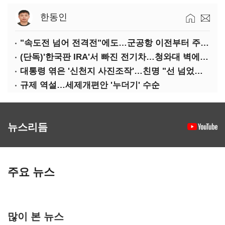
한동인
"속도전 넘어 전격전"에도…군공항 이전부터 주 52시간까지 '뇌관'
(단독)'한국판 IRA'서 빠진 전기차…청와대 벽에 막혔다
대통령 엮은 '신천지 사진조작'…친명 "선 넘었다" 격앙
규제 역설…세제개편안 '누더기' 수순
뉴스리듬
주요 뉴스
많이 본 뉴스