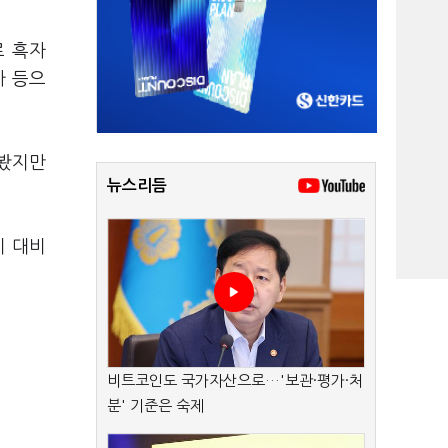
로 흑자
가 등으
 봤지만
뉴스리듬
기 대비
비트코인도 국가자산으로…'보관·평가·처
분' 기준은 숙제