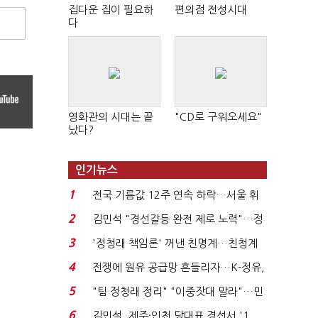
집다운 집이 필요하
편의점 전성시대
다
영화관의 시대는 끝
"CD로 구워오세요"
났다?
인기뉴스
1
전국 기름값 12주 연속 하락…서울 휘
발윳값 1909원...
2
김민석 "경선갈등 완전 제로 노력"…정
청래 "반명 공세 사...
3
'정청래 책임론' 꺼낸 친명계…친청계
는 추가투표 때리기...
4
전쟁에 원유 공급망 흔들리자…K-정유,
에너지안보 핵심...
5
"팀 정청래 정리" "이중잣대 말라"…민
주 최고위원 계파 다...
6
김민석, 제주·인천 당대표 경선서 '1