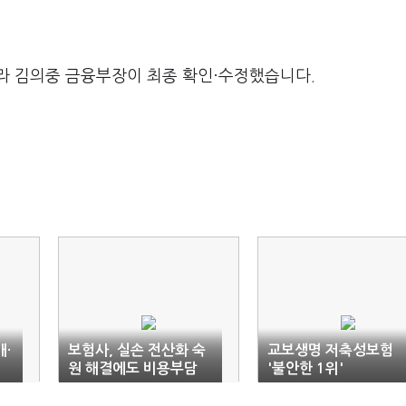
라 김의중 금융부장이 최종 확인·수정했습니다.
매·
보험사, 실손 전산화 숙
교보생명 저축성보험
원 해결에도 비용부담
'불안한 1위'
손사래