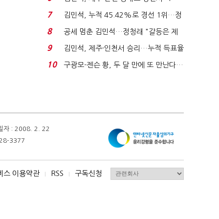
위'(1보)...
7
김민석, 누적 45.42%로 경선 1위…정
청래와 격차 0.86%p(...
8
공세 멈춘 김민석…정청래 "갈등은 제
가 수습"
9
김민석, 제주·인천서 승리…누적 득표율
'1위 탈환'(종합)...
10
구광모-젠슨 황, 두 달 만에 또 만난다…
로봇·AI 등 논...
 2008. 2. 22
28-3377
비스 이용약관
RSS
구독신청
I
I