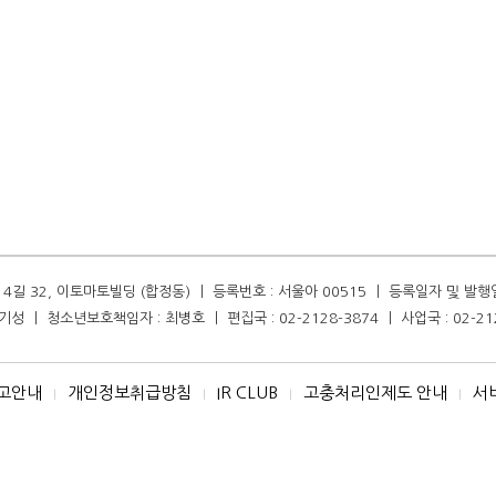
길 32, 이토마토빌딩 (합정동) ㅣ 등록번호 : 서울아 00515 ㅣ 등록일자 및 발행일자 :
성 ㅣ 청소년보호책임자 : 최병호 ㅣ 편집국 : 02-2128-3874 ㅣ 사업국 : 02-21
고안내
개인정보취급방침
IR CLUB
고충처리인제도 안내
서
I
I
I
I