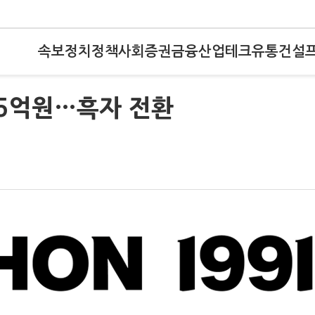
속보
정치
정책
사회
증권
금융
산업
테크
유통
건설
45억원…흑자 전환