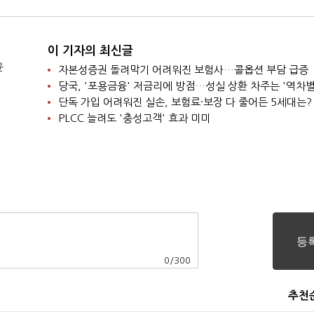
이 기자의 최신글
윤
자본성증권 돌려막기 어려워진 보험사…콜옵션 부담 급증
당국, '포용금융' 저금리에 방점…성실 상환 차주는 '역차별
단독 가입 어려워진 실손, 보험료·보장 다 줄어든 5세대는?
PLCC 늘려도 '충성고객' 효과 미미
0
/
300
추천