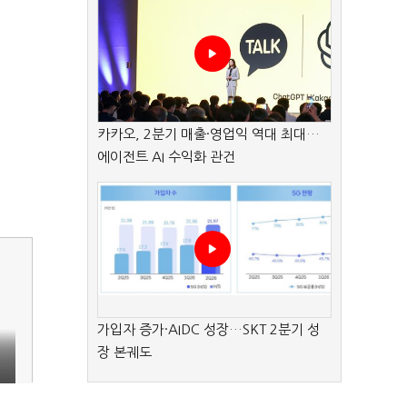
카카오, 2분기 매출·영업익 역대 최대…
에이전트 AI 수익화 관건
가입자 증가·AIDC 성장…SKT 2분기 성
장 본궤도