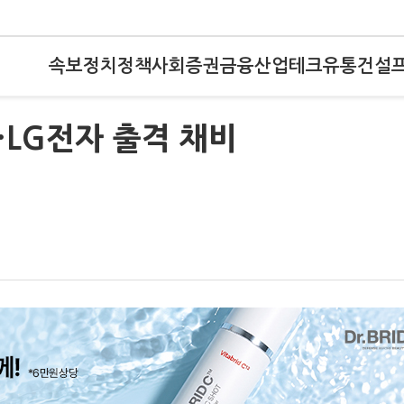
속보
정치
정책
사회
증권
금융
산업
테크
유통
건설
…LG전자 출격 채비