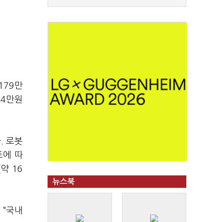
179만
84만원
. 로봇
트에 따
약 16
뉴스북
 “국내