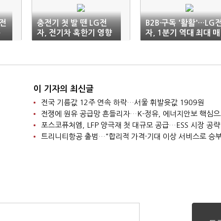
G전
충전기 첫 발 뗀 LG전
B2B·구독 '활활'…LG
충
자, 전기차 혹한기 영향
자, 1분기 역대 최대 매
권
출
이 기자의 최신글
전국 기름값 12주 연속 하락…서울 휘발윳값 1909원
포스코퓨처엠, LFP 양극재 첫 대규모 공급…ESS 시장 공략
트리니티항공 출범…“합리적 가격·기대 이상 서비스로 승부