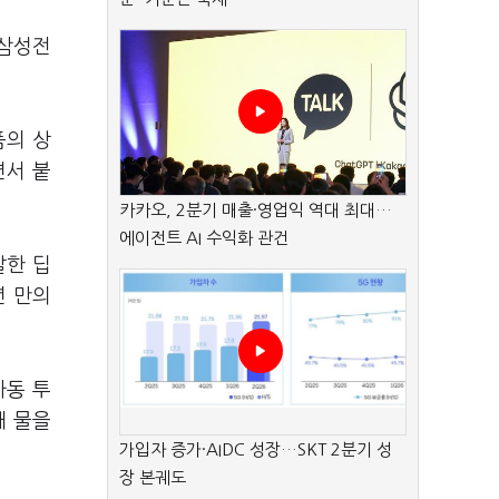
 삼성전
품의 상
면서 붙
카카오, 2분기 매출·영업익 역대 최대…
에이전트 AI 수익화 관건
발한 딥
년 만의
자동 투
돼 물을
가입자 증가·AIDC 성장…SKT 2분기 성
장 본궤도