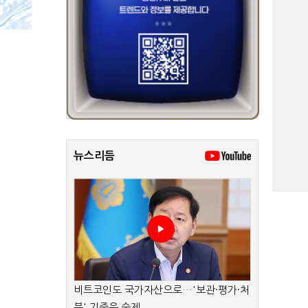
뉴스리듬
비트코인도 국가자산으로…'보관·평가·처
분' 기준은 숙제