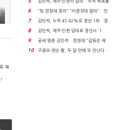
5
김민석, 제주·인천서 승리…누적 득표율
'1위 탈환'(종합)...
6
"팀 정청래 정리" "이중잣대 말라"…민
전
주 최고위원 계파 다...
7
김민석, 누적 45.42%로 경선 1위…정
청래와 격차 0.86%p(...
8
김민석, 제주·인천 당대표 경선서 '1
위'(1보)...
9
공세 멈춘 김민석…정청래 "갈등은 제
가 수습"
10
구광모-젠슨 황, 두 달 만에 또 만난다…
로봇·AI 등 논...
전쟁에 원유 공급망 흔들리자…K-정유, 에너지안보 핵심으로 재부상
”