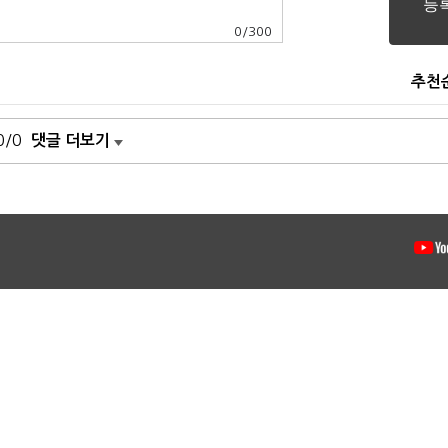
0
/
300
추천
0/0
댓글 더보기