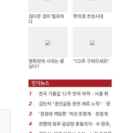
집다운 집이 필요하
편의점 전성시대
다
영화관의 시대는 끝
"CD로 구워오세요"
났다?
인기뉴스
1
전국 기름값 12주 연속 하락…서울 휘
발윳값 1909원...
2
김민석 "경선갈등 완전 제로 노력"…정
청래 "반명 공세 사...
3
'정청래 책임론' 꺼낸 친명계…친청계
는 추가투표 때리기...
4
전쟁에 원유 공급망 흔들리자…K-정유,
에너지안보 핵심...