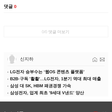
댓글
0
0/0
댓글 더보기
신지하
LG전자 승부수는 ‘웹OS 콘텐츠 플랫폼’
B2B·구독 '활활'…LG전자, 1분기 역대 최대 매출
삼성 대 SK, HBM 패권경쟁 가속
삼성전자, 업계 최초 '9세대 V낸드' 양산