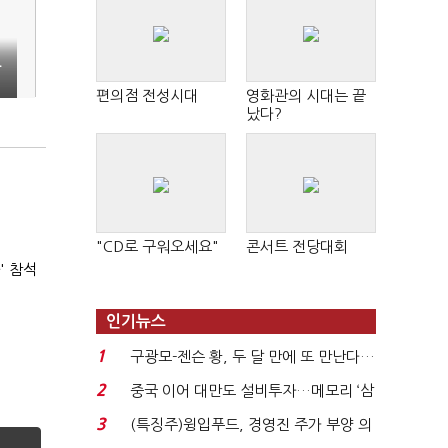
고
격
편의점 전성시대
영화관의 시대는 끝
지
났다?
"CD로 구워오세요"
콘서트 전당대회
' 참석
인기뉴스
1
구광모-젠슨 황, 두 달 만에 또 만난다…
로봇·AI 등 논...
2
중국 이어 대만도 설비투자…메모리 ‘삼
국전쟁’
3
(특징주)윙입푸드, 경영진 주가 부양 의