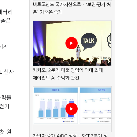
비트코인도 국가자산으로…'보관·평가·처
 배터리
분' 기준은 숙제
매출은
 시차
카카오, 2분기 매출·영업익 역대 최대…
고 신사
에이전트 AI 수익화 관건
능력을
 전기
첫 원
가입자 증가·AIDC 성장…SKT 2분기 성