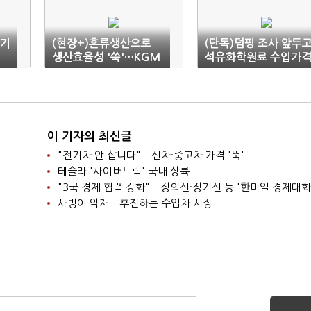
분기
(현장+)혼류생산으로
(단독)덤핑 조사 앞두
최
생산효율성 '쑥'…KGM
석유화학원료 수입가
평택공장, 미래차 전진
급등…중국산 제재 쉽
기지로
않을 듯
이 기자의 최신글
"전기차 안 삽니다"…신차·중고차 가격 '뚝'
테슬라 '사이버트럭' 국내 상륙
"3국 경제 협력 강화"…정의선·정기선 등 '한미일 경제대화
사방이 악재…후진하는 수입차 시장