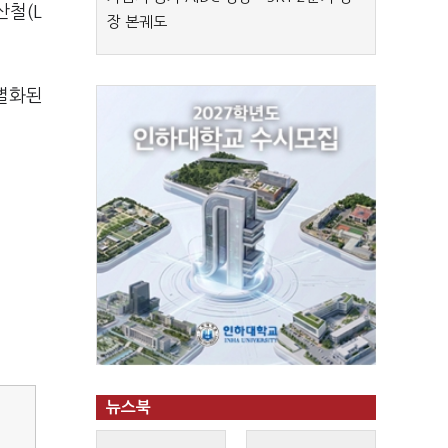
산철(L
장 본궤도
차별화된
뉴스북