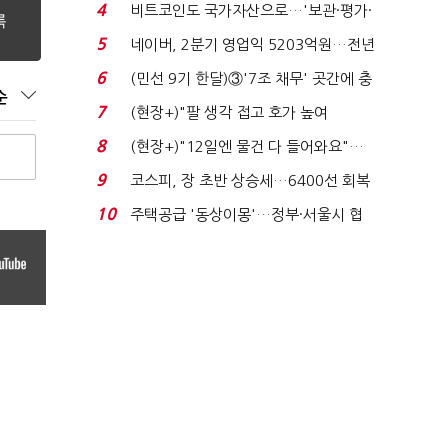
지에 상한가...
4
비트코인도 국가자산으로…'보관·평가·
처분' 기준은 ...
5
네이버, 2분기 영업익 5203억원…전년
비 0.2% 감소...
6
(민선 9기 한달)③'7조 채무' 곳간에 충
순
격…추미애, 20년...
7
(현장+)"팔 생각 접고 호가 높여
요"…'덜 똘똘한 한 채' 20...
8
(현장+)"12일엔 물건 다 들어와요"…
빈 매대 채우며 문 연 ...
9
코스피, 장 초반 상승세…6400선 회복
시도
10
주택공급 '동상이몽'…정부·서울시 협
력 없으면 '공수표'...