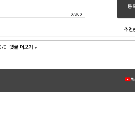
0
/
300
추천
0/0
댓글 더보기