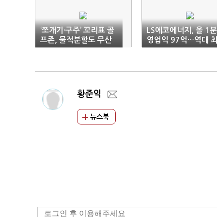
‘쪼개기·구주’ 꼬리표 골
LS에코에너지, 올 1
프존, 물적분할도 무산
영업익 97억…역대 
고치
황준익
뉴스북