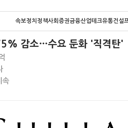
속보
정치
정책
사회
증권
금융
산업
테크
유통
건설
75% 감소…수요 둔화 '직격탄'
3억
자
지속