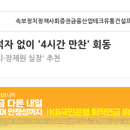
속보
정치
정책
사회
증권
금융
산업
테크
유통
건설
자 없이 '4시간 만찬' 회동
리·장제원 실장' 추천