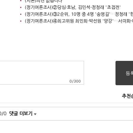
(시론)의견 없습니다
(정기여론조사)②당심·호남, 김민석-정청래 '초접전'
0
/
300
추천
0/0
댓글 더보기