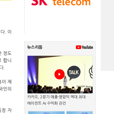
다. 이
뉴스리듬
간 정도
고 합니
다.
측이 제
 국민의
카카오, 2분기 매출·영업익 역대 최대…
에이전트 AI 수익화 관건
특정 자