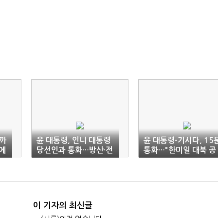
까
윤 대통령, 인니 대통령
윤 대통령-기시다, 15
에
당선인과 통화…방산·전
통화…"한미일 대북 공
기차 등 협력 확대
조 강화"
이 기자의 최신글