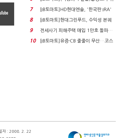
자 첫날 매도…FI ...
7
[IB토마토]HD현대엔솔, '한국판 IRA'
수혜 부상…세액공...
8
[IB토마토]현대그린푸드, 수익성 본궤
도…실적 개선에 ...
9
전세사기 피해주택 매입 1만호 돌파…
누적 피해자 4만2...
10
[IB토마토]유증·CB 줄줄이 무산…코스
닥 벌점 급증에 ...
 2008. 2. 22