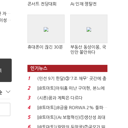
콘서트 전당대회
AI 인재 쟁탈전
(정기여론조사)③2순위, 10명 중 4명 '송영길'…정청래 '한 자릿수'
(정기여론조사)④최고위원 최민희·박선원 '양강'…서미화·이성윤·임미애 뒤이어
휴대폰이 끊긴 30분
부동산 동상이몽, 국
민만 불안하다
인기뉴스
1
(민선 9기 한달)③'7조 채무' 곳간에 충
격…추미애, 20년...
2
[IB토마토]아워홈 떠난 구미현, 본느에
순
340억 베팅…가...
3
(시론)꿈과 계획은 다르다
4
[IB토마토]JB금융 RORWA 2% 돌파…
실적 견인은 은행 ...
5
[IB토마토](AI 보험혁신)①생산성 최대
80% 개선…현실...
6
[IB토마토](락업의 두얼굴)②공모가 뛰