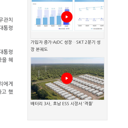
 무관치
 대통령
가입자 증가·AIDC 성장…SKT 2분기 성
장 본궤도
 대통령
국을 헤
우리에게
라고 했
배터리 3사, 호남 ESS 시장서 ‘격돌’