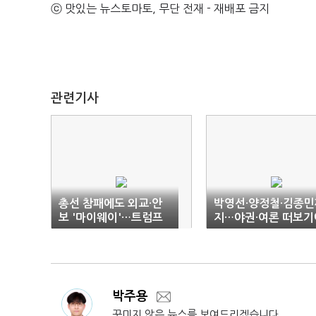
ⓒ 맛있는 뉴스토마토, 무단 전재 - 재배포 금지
관련기사
총선 참패에도 외교·안
박영선·양정철·김종민
보 '마이웨이'…트럼프
지…야권·여론 떠보기
당선이 '변곡점'
혼선 가중
박주용
꾸미지 않은 뉴스를 보여드리겠습니다.