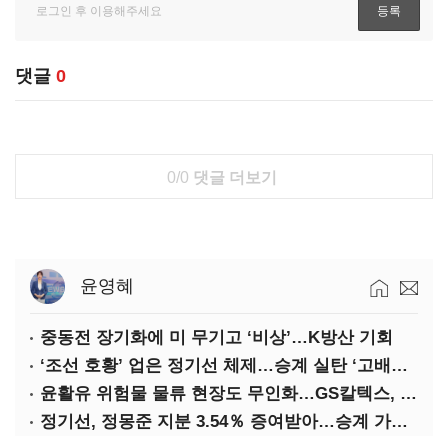
댓글
0
0/0
댓글 더보기
윤영혜
중동전 장기화에 미 무기고 ‘비상’…K방산 기회
‘조선 호황’ 업은 정기선 체제…승계 실탄 ‘고배당’ 주목
윤활유 위험물 물류 현장도 무인화…GS칼텍스, 디지털 전환 가속
정기선, 정몽준 지분 3.54％ 증여받아…승계 가속화