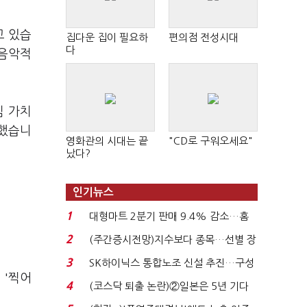
고 있습
집다운 집이 필요하
편의점 전성시대
다
 음악적
심 가치
입했습니
영화관의 시대는 끝
"CD로 구워오세요"
났다?
인기뉴스
1
대형마트 2분기 판매 9.4% 감소…홈
플러스 사태 여파...
2
(주간증시전망)지수보다 종목…선별 장
세 이어진다...
3
SK하이닉스 통합노조 신설 추진…구성
 '찍어
원 간 성과급 불...
4
(코스닥 퇴출 논란)②일본은 5년 기다
려주는데 우리는 ...