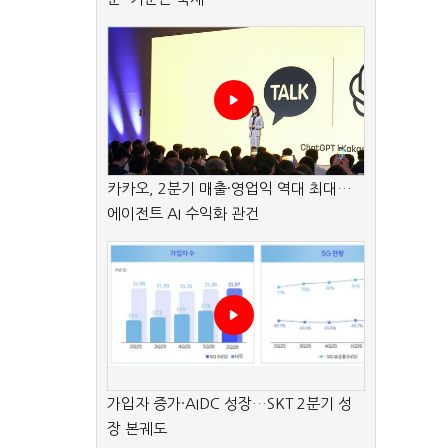
카카오, 2분기 매출·영업익 역대 최대…
에이전트 AI 수익화 관건
가입자 증가·AIDC 성장…SKT 2분기 성
장 본궤도