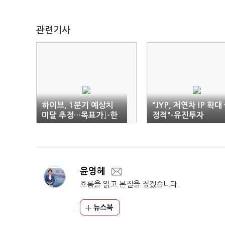
관련기사
하이브, 1분기 예상치
"JYP, 저연차 IP 확대
미달 추정…목표가↓-한
정적"-유진투자
국투자
윤영혜
흐름을 읽고 본질을 짚겠습니다.
뉴스북