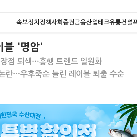
속보
정치
정책
사회
증권
금융
산업
테크
유통
건설
블 '명암'
 장점 퇴색…흥행 트렌드 일원화
논란…우후죽순 늘린 레이블 퇴출 수순