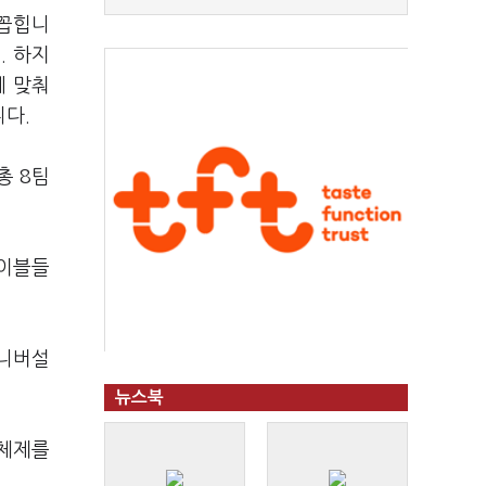
 꼽힙니
. 하지
에 맞춰
다.
총 8팀
레이블들
유니버설
뉴스북
 체제를