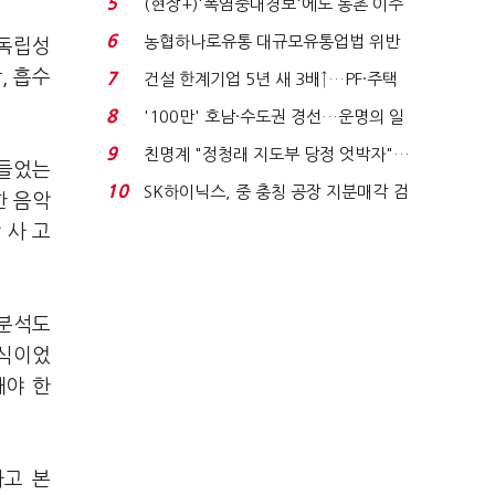
5
(현장+)'폭염중대경보'에도 농촌 이주
노동자는 강행군…'야...
6
농협하나로유통 대규모유통업법 위반
 독립성
적발…공정위, 과...
, 흡수
7
건설 한계기업 5년 새 3배↑…PF·주택
침체에 재무 ...
8
'100만' 호남·수도권 경선…운명의 일
주일
9
친명계 "정청래 지도부 당정 엇박자"…
만들었는
친청계 "신천지 오...
10
SK하이닉스, 중 충칭 공장 지분매각 검
한 음악
토?…“확정된 바...
 사 고
 분석도
형식이었
돼야 한
라고 본