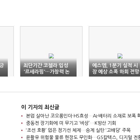
 긍
최단기간 코첼라 입성
에스엠, 1분기 실적 시
'르세라핌'…가창력 논
장 예상 소폭 하회 전망
란
삼성
이 기자의 최신글
본업 살아난 코오롱인더·HS효성…AI·배터리 소재로 보폭 
중동전 장기화에 미 무기고 ‘비상’…K방산 기회
‘조선 호황’ 업은 정기선 체제…승계 실탄 ‘고배당’ 주목
윤활유 위험물 물류 현장도 무인화…GS칼텍스, 디지털 전