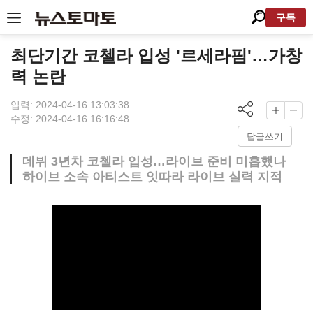
구독
최단기간 코첼라 입성 '르세라핌'…가창
력 논란
입력: 2024-04-16 13:03:38
수정: 2024-04-16 16:16:48
답글쓰기
데뷔 3년차 코첼라 입성…라이브 준비 미흡했나
하이브 소속 아티스트 잇따라 라이브 실력 지적