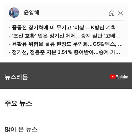
윤영혜
중동전 장기화에 미 무기고 ‘비상’…K방산 기회
‘조선 호황’ 업은 정기선 체제…승계 실탄 ‘고배당’ 주목
윤활유 위험물 물류 현장도 무인화…GS칼텍스, 디지털 전환 가속
정기선, 정몽준 지분 3.54％ 증여받아…승계 가속화
뉴스리듬
주요 뉴스
많이 본 뉴스