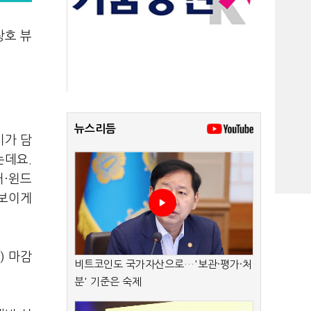
창호 뷰
뉴스리듬
미가 담
는데요.
커·윈드
돋보이게
) 마감
비트코인도 국가자산으로…'보관·평가·처
분' 기준은 숙제