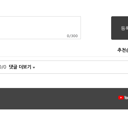
0
/
300
추천
0/0
댓글 더보기