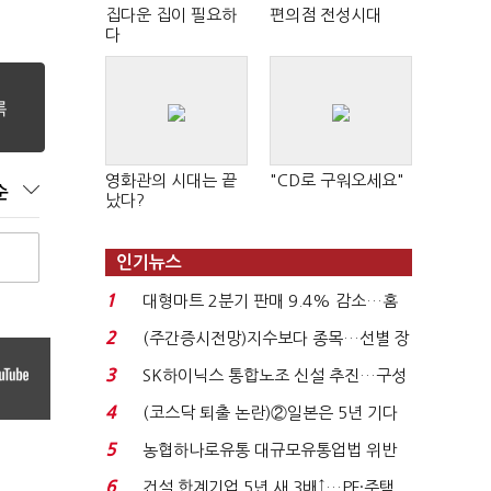
집다운 집이 필요하
편의점 전성시대
다
영화관의 시대는 끝
"CD로 구워오세요"
순
났다?
인기뉴스
1
대형마트 2분기 판매 9.4% 감소…홈
플러스 사태 여파...
2
(주간증시전망)지수보다 종목…선별 장
세 이어진다...
3
SK하이닉스 통합노조 신설 추진…구성
원 간 성과급 불...
4
(코스닥 퇴출 논란)②일본은 5년 기다
려주는데 우리는 ...
5
농협하나로유통 대규모유통업법 위반
적발…공정위, 과...
6
건설 한계기업 5년 새 3배↑…PF·주택