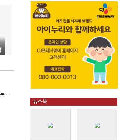
수
력
(코스닥 퇴출 논란)③이광재 "과속 잡더라도 자동차 없애지는 말아야"
뉴스북