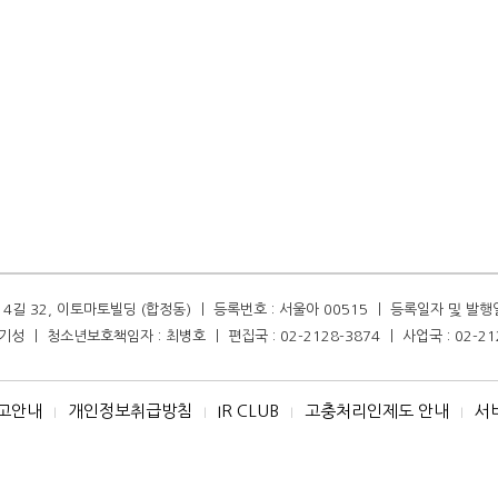
길 32, 이토마토빌딩 (합정동) ㅣ 등록번호 : 서울아 00515 ㅣ 등록일자 및 발행일자 :
성 ㅣ 청소년보호책임자 : 최병호 ㅣ 편집국 : 02-2128-3874 ㅣ 사업국 : 02-21
고안내
개인정보취급방침
IR CLUB
고충처리인제도 안내
서
I
I
I
I