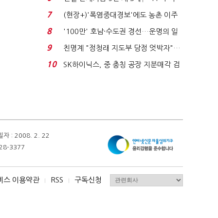
침체에 재무 ...
7
(현장+)'폭염중대경보'에도 농촌 이주
노동자는 강행군…'야...
8
'100만' 호남·수도권 경선…운명의 일
주일
9
친명계 "정청래 지도부 당정 엇박자"…
친청계 "신천지 오...
10
SK하이닉스, 중 충칭 공장 지분매각 검
토?…“확정된 바...
 2008. 2. 22
28-3377
비스 이용약관
RSS
구독신청
I
I