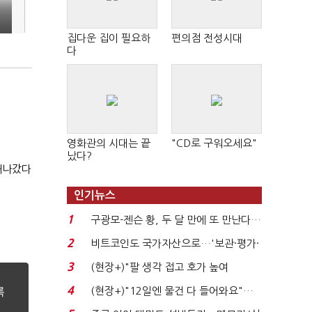
집다운 집이 필요하
편의점 전성시대
다
영화관의 시대는 끝
"CD로 구워오세요"
났다?
 새나갔다
인기뉴스
1
구광모-젠슨 황, 두 달 만에 또 만난다…
로봇·AI 등 논...
2
비트코인도 국가자산으로…'보관·평가·
처분' 기준은 ...
3
(현장+)"팔 생각 접고 호가 높여
요"…'덜 똘똘한 한 채' 20...
4
(현장+)"12일엔 물건 다 들어와요"…
빈 매대 채우며 문 연 ...