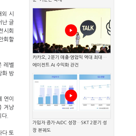
해외 시
어난 글
 전시회
 만회할
카카오, 2분기 매출·영업익 역대 최대…
은 레벨
에이전트 AI 수익화 관건
강화 방
에 연이
을 겨냥
다.
가입자 증가·AIDC 성장…SKT 2분기 성
장 본궤도
나다 토