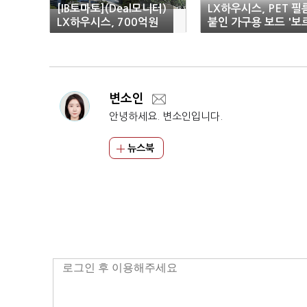
[IB토마토](Deal모니터)
LX하우시스, PET 필
LX하우시스, 700억원
붙인 가구용 보드 '보
회사채 발행…수요예측
떼' 출시
흥행할까
변소인
안녕하세요. 변소인입니다.
뉴스북