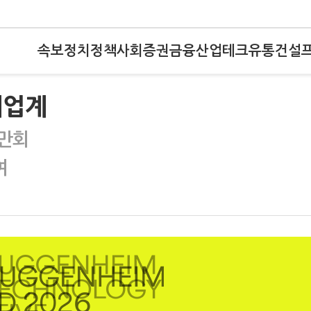
속보
정치
정책
사회
증권
금융
산업
테크
유통
건설
재업계
 만회
여