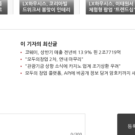
름
LX하우시스, 코리아빌
LX하우시스, 이태원서
르
드위크서 봄맞이 인테리
체험형 팝업 '트렌드십'
어 수요 공략
연다
이 기자의 최신글
코웨이, 상반기 매출 전년비 13.9% 뛴 2조7719억
"모두의창업 2차, 연내 마무리"
"관광기금 상향 소식에 카지노 업계 조기상환 우려"
모두의 창업 플랫폼, API에 비공개 정보 담겨 암호키까지
0
/
300