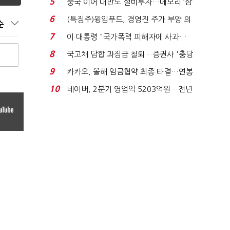
5
중국 이어 대만도 설비투자…메모리 ‘삼
국전쟁’
6
(특징주)윙입푸드, 경영진 주가 부양 의
순
지에 상한가...
7
이 대통령 "국가폭력 피해자에 사과…
적극적 조사로 진...
8
국고채 담합 과징금 철퇴…증권사 '충당
금 폭탄' 우려...
9
카카오, 올해 임금협약 최종 타결…연봉
6.3% 인상·격려...
10
네이버, 2분기 영업익 5203억원…전년
비 0.2% 감소...