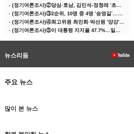
(정기여론조사)②당심·호남, 김민석-정청래 '초접전'
(정기여론조사)③2순위, 10명 중 4명 '송영길'…정청래 '한 자릿수'
(정기여론조사)④최고위원 최민희·박선원 '양강'…서미화·이성윤·임미애 뒤이어
(정기여론조사)⑤이 대통령 지지율 47.7%…일주일 만에 다시 40%대
뉴스리듬
주요 뉴스
많이 본 뉴스
함께 볼만한 뉴스