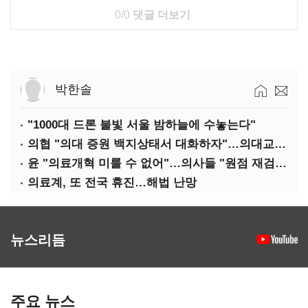
0/0
댓글 더보기
박한솔
"1000대 드론 불빛 서울 밤하늘에 수놓는다"
의협 "의대 증원 백지상태서 대화하자"…의대교수, 집단 휴진
윤 "의료개혁 미룰 수 없어"…의사들 "원점 재검토"
의료계, 또 전국 휴진…해법 난망
뉴스리듬
주요 뉴스