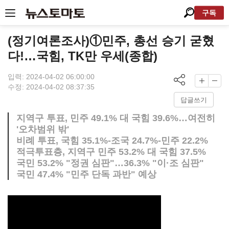
구독
(정기여론조사)①민주, 총선 승기 굳혔
다!…국힘, TK만 우세(종합)
입력: 2024-04-02 06:00:00
수정: 2024-04-02 08:37:35
답글쓰기
지역구 투표, 민주 49.1% 대 국힘 39.6%…여전히
'오차범위 밖'
비례 투표, 국힘 35.1%-조국 24.7%-민주 22.2%
적극투표층, 지역구 민주 53.2% 대 국힘 37.5%
국민 53.2% "정권 심판"…36.3% "이·조 심판"
국민 47.4% "민주 단독 과반" 예상