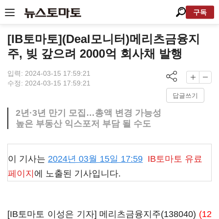
구독
[IB토마토](Deal모니터)메리츠금융지
주, 빚 갚으려 2000억 회사채 발행
입력: 2024-03-15 17:59:21
수정: 2024-03-15 17:59:21
답글쓰기
2년·3년 만기 모집…총액 변경 가능성
높은 부동산 익스포저 부담 될 수도
이 기사는
2024년 03월 15일 17:59
IB토마토
유료
페이지
에 노출된 기사입니다.
[IB토마토 이성은 기자]
메리츠금융지주(138040)
(12