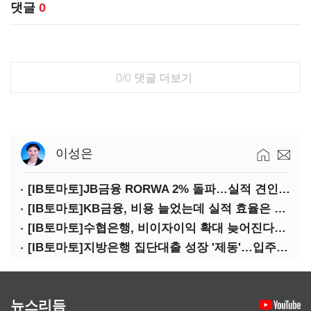
댓글
0
0/0
댓글 더보기
이성은
[IB토마토]JB금융 RORWA 2% 돌파…실적 견인은 은행 아닌 캐피탈
[IB토마토]KB금융, 비용 늘었는데 실적 효율은 개선…증권 호황 효과
[IB토마토]수협은행, 비이자이익 확대 늦어진다…공모운용사 인가 연말로
[IB토마토]지방은행 집단대출 성장 '제동'…입주절벽에 반사이익도 희박
뉴스리듬