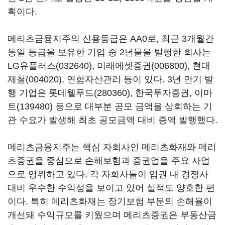
획이다.
메리츠금융지주의 신용등급은 AA0로, 최근 3개월간
동일 등급을 보유한 기업 중 2년물을 발행한 회사는
LG유플러스(032640)
,
미래에셋증권(006800)
,
현대
제철(004020)
, 연합자산관리 등이 있다. 3년 만기 발
행 기업은
롯데웰푸드(280360)
, 한국투자증권,
이마
트(139480)
등으로 대부분 공모 금액을 상회하는 기
관 수요가 발생해 최초 공모금액 대비 증액 발행했다.
메리츠금융지주는 핵심 자회사인 메리츠화재와 메리
츠증권을 중심으로 손해보험과 증권업을 주요 사업
으로 영위하고 있다. 각 자회사들이 업권 내 경쟁사
대비 우수한 수익성을 보이고 있어 실적도 양호한 편
이다. 특히 메리츠화재는 장기보험 부문의 손해율이
개선돼 수익규모를 키웠으며 메리츠증권은 부동산금