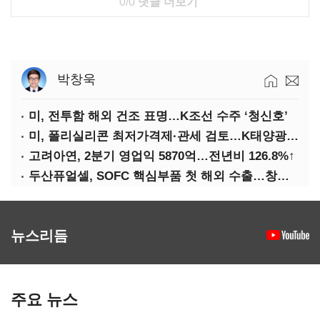
0/0
댓글 더보기
박창욱
미, 전투함 해외 건조 표명…K조선 수주 ‘청신호’
미, 폴리실리콘 최저가격제·관세 검토…K태양광 입지 확대 기대
고려아연, 2분기 영업익 5870억…전년비 126.8%↑
두산퓨얼셀, SOFC 핵심부품 첫 해외 수출…창사 이래 최대 규모
뉴스리듬
주요 뉴스