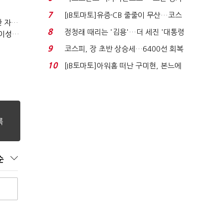
처분' 기준은 ...
7
[IB토마토]유증·CB 줄줄이 무산…코스
(정기여론조사)③2순위, 10명 중 4명 '송영길'…정청래 '한 자릿수'
닥 벌점 급증에 ...
8
정청래 때리는 '김용'…더 세진 '대통령
(정기여론조사)④최고위원 최민희·박선원 '양강'…서미화·이성윤·임미애 뒤이어
최측근' 입...
9
코스피, 장 초반 상승세…6400선 회복
시도
10
[IB토마토]아워홈 떠난 구미현, 본느에
340억 베팅…가...
순