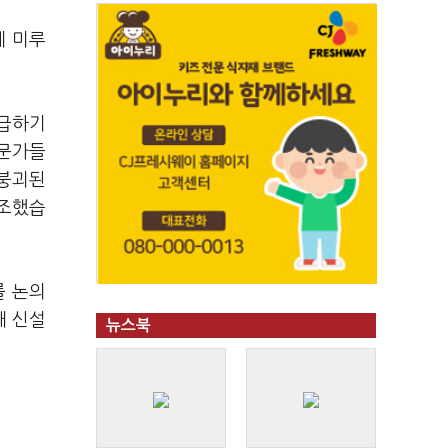
게 미루
언급하기
전문가들
 붕괴된
강조했습
를 논의
대 신설
뉴스북