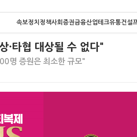
속보
정치
정책
사회
증권
금융
산업
테크
유통
건설
상·타협 대상될 수 없다"
00명 증원은 최소한 규모"