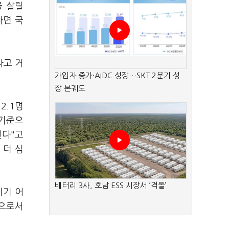
을 살릴
다면 국
라고 거
가입자 증가·AIDC 성장…SKT 2분기 성
장 본궤도
2.1명
 기준으
된다"고
 더 심
배터리 3사, 호남 ESS 시장서 ‘격돌’
이기 어
분으로서