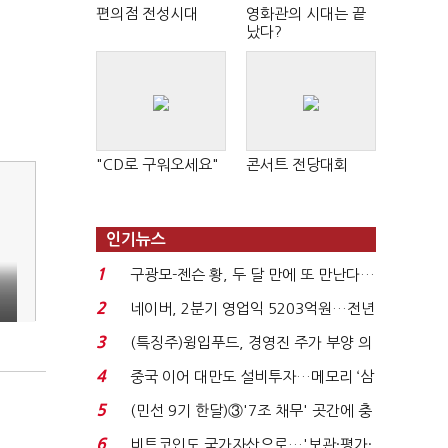
편의점 전성시대
영화관의 시대는 끝
났다?
"CD로 구워오세요"
콘서트 전당대회
인기뉴스
1
구광모-젠슨 황, 두 달 만에 또 만난다…
로봇·AI 등 논...
2
네이버, 2분기 영업익 5203억원…전년
비 0.2% 감소...
3
(특징주)윙입푸드, 경영진 주가 부양 의
지에 상한가...
4
중국 이어 대만도 설비투자…메모리 ‘삼
국전쟁’
5
(민선 9기 한달)③'7조 채무' 곳간에 충
격…추미애, 20년...
6
비트코인도 국가자산으로…'보관·평가·