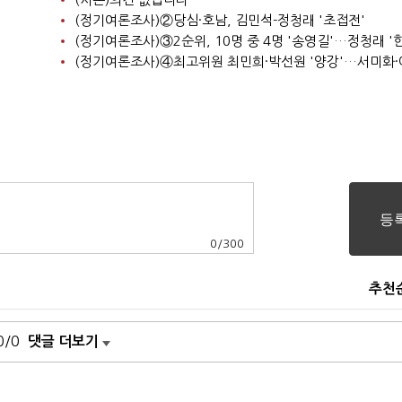
(정기여론조사)②당심·호남, 김민석-정청래 '초접전'
0
/
300
추천
0/0
댓글 더보기