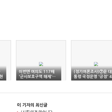
차
이번엔 여의도 117배
(정기여론조사)⑦윤 대
현
'군사보호구역 해제'…
통령 국정운영 '긍정' 4
윤 대통령 또 관권선거
0.2% 대 '부정' 56.
논란
8%
이 기자의 최신글
(시론)의견 없습니다