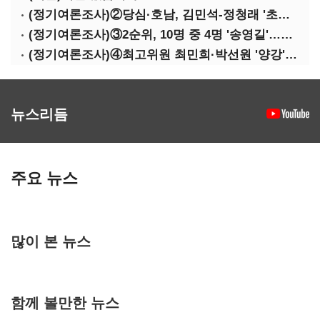
(정기여론조사)②당심·호남, 김민석-정청래 '초접전'
(정기여론조사)③2순위, 10명 중 4명 '송영길'…정청래 '한 자릿수'
(정기여론조사)④최고위원 최민희·박선원 '양강'…서미화·이성윤·임미애 뒤이어
뉴스리듬
주요 뉴스
많이 본 뉴스
함께 볼만한 뉴스