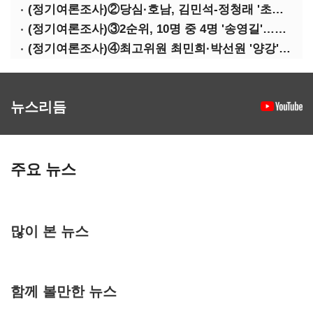
(정기여론조사)②당심·호남, 김민석-정청래 '초접전'
(정기여론조사)③2순위, 10명 중 4명 '송영길'…정청래 '한 자릿수'
(정기여론조사)④최고위원 최민희·박선원 '양강'…서미화·이성윤·임미애 뒤이어
뉴스리듬
주요 뉴스
많이 본 뉴스
함께 볼만한 뉴스