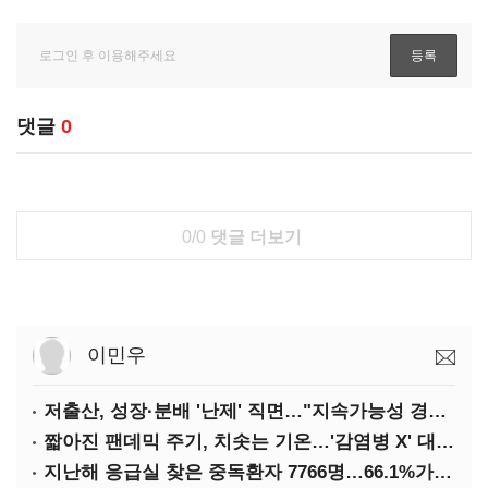
댓글
0
0/0
댓글 더보기
이민우
저출산, 성장·분배 '난제' 직면…"지속가능성 경고등"
짧아진 팬데믹 주기, 치솟는 기온…'감염병 X' 대비해야
지난해 응급실 찾은 중독환자 7766명…66.1%가 '의도적 중독'