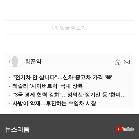
0/0
댓글 더보기
황준익
"전기차 안 삽니다"…신차·중고차 가격 '뚝'
테슬라 '사이버트럭' 국내 상륙
"3국 경제 협력 강화"…정의선·정기선 등 '한미일 경제대화' 참석
사방이 악재…후진하는 수입차 시장
뉴스리듬