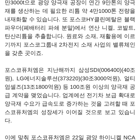
만3000t으로 광양 양극재 공장이 연간 9만톤의 양극
재를 생산하는 데 필요한 리튬 약 4만1000톤 전량을
내재화할 수 있습니다. 또 포스코HY클린메탈은 블랙
파우더(폐배터리 파쇄 분말)에서 연산 니켈, 코발트,
탄산리튬을 추출합니다. 원료와 소재, 재활용에 이르
기까지 포스코그룹내 2차전지 소재 사업의 밸류체인
을 갖춘 곳이죠.
포스코퓨처엠은 지난해까지
삼성SDI(006400)
(40조
원),
LG에너지솔루션(373220)
(30조3000억원), 얼티
엄셀즈(13조1800억원) 등 100조원 이상의 양극재 공
급 계약을 맺었습니다. 업계에선 전기차 보급 확대로
양극재 수요가 급속도로 증가하는 것을 고려할 때 포
스코퓨처엠의 성장세가 이어질 것으로 보고 있습니
다.
이에 맞춰 포스코퓨처엠은 22일 광양 하이니켈 NCA