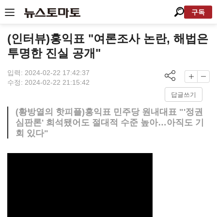
구독
(인터뷰)홍익표 "여론조사 논란, 해법은
투명한 진실 공개"
입력: 2024-02-22 17:42:37
수정: 2024-02-22 21:15:42
답글쓰기
(황방열의 핫피플)홍익표 민주당 원내대표 "'정권
심판론' 희석됐어도 절대적 수준 높아…아직도 기
회 있다"