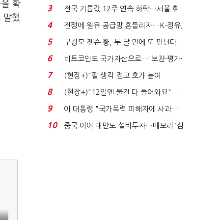
을 확
는 추가투표 때리기...
3
전국 기름값 12주 연속 하락…서울 휘
 말했
발윳값 1909원...
4
전쟁에 원유 공급망 흔들리자…K-정유,
에너지안보 핵심...
5
구광모-젠슨 황, 두 달 만에 또 만난다…
로봇·AI 등 논...
6
비트코인도 국가자산으로…'보관·평가·
처분' 기준은 ...
7
(현장+)"팔 생각 접고 호가 높여
요"…'덜 똘똘한 한 채' 20...
8
(현장+)"12일엔 물건 다 들어와요"…
빈 매대 채우며 문 연 ...
9
이 대통령 "국가폭력 피해자에 사과…
적극적 조사로 진...
10
중국 이어 대만도 설비투자…메모리 ‘삼
국전쟁’