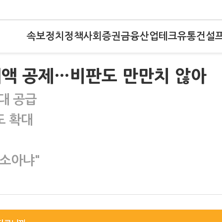
속보
정치
정책
사회
증권
금융
산업
테크
유통
건설
세액 공제…비판도 만만치 않아
대 공급
도 확대
소아냐"