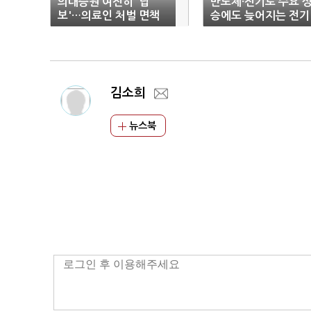
의대증원 여전히 '답
반도체·전기로 수요 
보'…의료인 처벌 면책
승에도 늦어지는 전기
'특혜 논란'
본…‘해상원전’ 주목
김소희
뉴스북