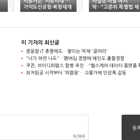
상
시동거는 '지방시대'…
사실상 이달 마지
가덕도신공항·북항재개
막…"고준위 특별법 제
발·어린이병원
정 시급"
이 기자의 최신글
중동발 IT 훈풍에도…쌓이는 악재 '골머리'
"너가 하면 나도"…멤버십 경쟁에 배민도 출혈경쟁
쿠콘, 브이디피랩스 합병 추진…"헬스케어 데이터 플랫폼 
최저임금 시작부터 '파열음'…고물가에 인상폭 갈등
0
/
300