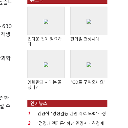
뉴스북
 높습니
 630
 재생
집다운 집이 필요하
편의점 전성시대
다
단과학
영화관의 시대는 끝
"CD로 구워오세요"
났다?
 전환
인기뉴스
설 수
1
김민석 "경선갈등 완전 제로 노력"…정
청래 "반명 공세 사...
2
'정청래 책임론' 꺼낸 친명계…친청계