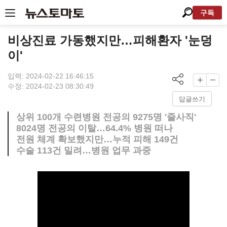
구독
비상진료 가동했지만…피해환자 '눈덩
이'
입력: 2024-02-22 16:46:15
수정: 2024-02-23 08:30:49
답글쓰기
상위 100개 수련병원 전공의 9275명 '줄사직'
8024명 전공의 이탈…64.4% 병원 떠나
전원 체계 확보했지만…누적 피해 149건
수술 113건 밀려…병원 업무 과중