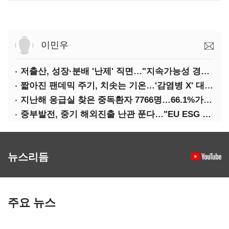
이민우
저출산, 성장·분배 '난제' 직면…"지속가능성 경고등"
짧아진 팬데믹 주기, 치솟는 기온…'감염병 X' 대비해야
지난해 응급실 찾은 중독환자 7766명…66.1%가 '의도적 중독'
중부발전, 중기 해외진출 난관 푼다…"EU ESG 실사 공동 대응"
뉴스리듬
주요 뉴스