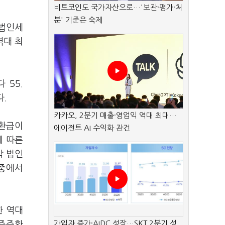
비트코인도 국가자산으로…'보관·평가·처
분' 기준은 숙제
 법인세
역대 최
 55.
다.
카카오, 2분기 매출·영업익 역대 최대…
 환급이
에이전트 AI 수익화 관건
에 따른
각 법인
 중에서
한 역대
가입자 증가·AIDC 성장…SKT 2분기 성
 주주환