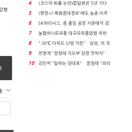
플러스 사태 여파...
4
(코스닥 퇴출 논란)②일본은 5년 기다
(단독)법원엔 "가치 0원"이라더니…소송 중 '500원 유증' 강행한 라인게임즈
려주는데 우리는 ...
5
(현장+)'폭염중대경보'에도 농촌 이주
노동자는 강행군…'야...
6
SK하이닉스, 중 충칭 공장 지분매각 검
토?…“확정된 바...
7
농협하나로유통 대규모유통업법 위반
적발…공정위, 과...
8
“-30℃ 이하도 난방 거뜬”…삼성, 미 국
립연구소와 개...
9
친명계 "정청래 지도부 당정 엇박자"…
친청계 "신천지 오...
10
김민석 "일하는 당대표"…정청래 "의리
가 제일 중요"...
순