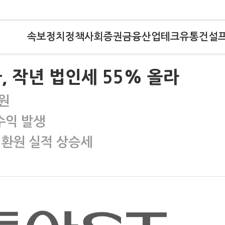
속보
정치
정책
사회
증권
금융
산업
테크
유통
건설
, 작년 법인세 55% 올라
원
수익 발생
회환원 실적 상승세