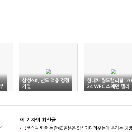
삼성·SK, 낸드 적층 경쟁
현대차 월드랠리팀, 20
'부
가열
24 WRC 스웨덴 랠리
우승
이 기자의 최신글
다!