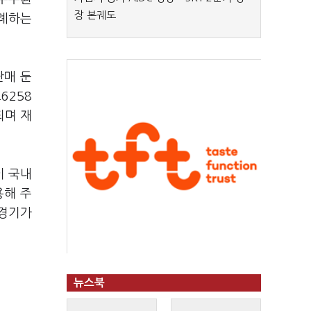
장 본궤도
비례하는
판매 둔
6258
되며 재
이 국내
용해 주
 경기가
뉴스북