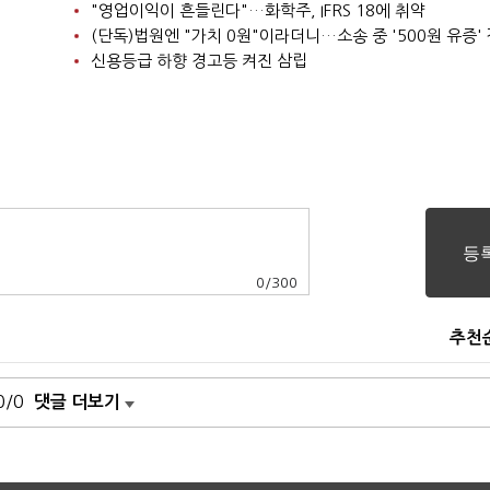
"영업이익이 흔들린다"…화학주, IFRS 18에 취약
신용등급 하향 경고등 켜진 삼립
0
/
300
추천
0/0
댓글 더보기