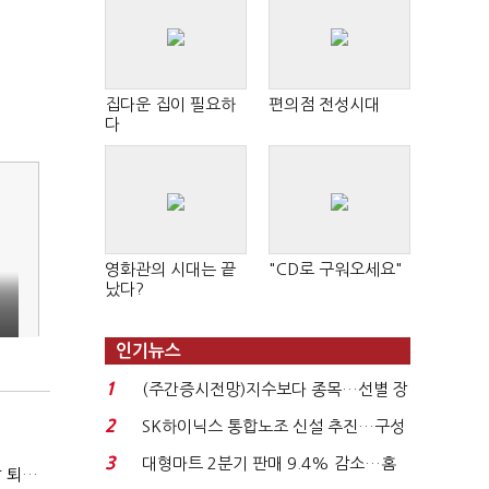
집다운 집이 필요하
편의점 전성시대
다
영화관의 시대는 끝
"CD로 구워오세요"
났다?
인기뉴스
1
(주간증시전망)지수보다 종목…선별 장
세 이어진다...
2
SK하이닉스 통합노조 신설 추진…구성
원간 성과급 불...
3
대형마트 2분기 판매 9.4% 감소…홈
(코스닥 퇴출 논란)②일본은 5년 기다려주는데 우리는 당장 퇴출?…시간만으론 부족한 코스닥 구하기