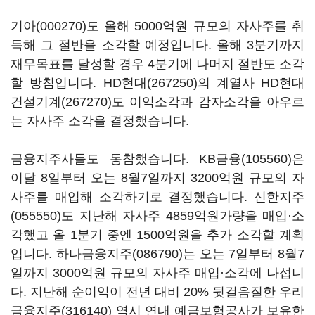
기아(000270)
도 올해 5000억원 규모의 자사주를 취
득해 그 절반을 소각할 예정입니다. 올해 3분기까지
재무목표를 달성할 경우 4분기에 나머지 절반도 소각
할 방침입니다.
HD현대(267250)
의 계열사
HD현대
건설기계(267270)
도 이익소각과 감자소각을 아우르
는 자사주 소각을 결정했습니다.
금융지주사들도 동참했습니다.
KB금융(105560)
은
이달 8일부터 오는 8월7일까지 3200억원 규모의 자
사주를 매입해 소각하기로 결정했습니다.
신한지주
(055550)
도 지난해 자사주 4859억원가량을 매입·소
각했고 올 1분기 중엔 1500억원을 추가 소각할 계획
입니다.
하나금융지주(086790)
는 오는 7일부터 8월7
일까지 3000억원 규모의 자사주 매입·소각에 나섭니
다. 지난해 순이익이 전년 대비 20% 뒷걸음질한
우리
금융지주(316140)
역시 연내 예금보험공사가 보유한