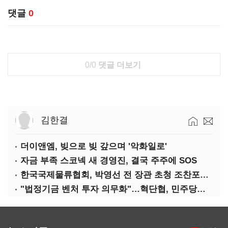
댓글
0
0/0
댓글 더보기
김한결
더이앤엠, 빚으로 빚 갚으며 '악화일로'
자금 부족 스코넥 새 경영진, 결국 주주에 SOS
한국국제물류협회, 박영선 전 장관 초청 조찬포럼 개최
"법정기금 벤처 투자 의무화"…혁단협, 민주당과 정책협약식 개최