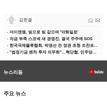
김한결
더이앤엠, 빚으로 빚 갚으며 '악화일로'
자금 부족 스코넥 새 경영진, 결국 주주에 SOS
한국국제물류협회, 박영선 전 장관 초청 조찬포럼 개최
"법정기금 벤처 투자 의무화"…혁단협, 민주당과 정책협약식 개최
뉴스리듬
주요 뉴스