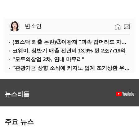
변소인
(코스닥 퇴출 논란)③이광재 "과속 잡더라도 자동차 없애지는 말아야"
코웨이, 상반기 매출 전년비 13.9% 뛴 2조7719억
"모두의창업 2차, 연내 마무리"
"관광기금 상향 소식에 카지노 업계 조기상환 우려"
뉴스리듬
주요 뉴스