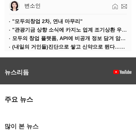
변소인
"모두의창업 2차, 연내 마무리"
"관광기금 상향 소식에 카지노 업계 조기상환 우려"
모두의 창업 플랫폼, API에 비공개 정보 담겨 암호키까지 새나갔다
(내일의 거인들)진단으로 쌓고 신약으로 뛴다…세니젠의 대전환
뉴스리듬
주요 뉴스
많이 본 뉴스