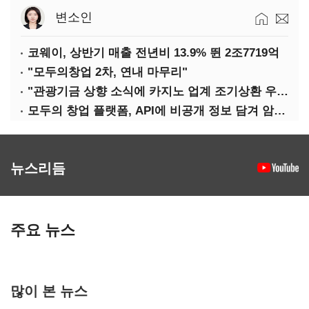
변소인
코웨이, 상반기 매출 전년비 13.9% 뛴 2조7719억
"모두의창업 2차, 연내 마무리"
"관광기금 상향 소식에 카지노 업계 조기상환 우려"
모두의 창업 플랫폼, API에 비공개 정보 담겨 암호키까지 새나갔다
뉴스리듬
주요 뉴스
많이 본 뉴스