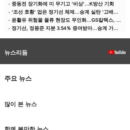
중동전 장기화에 미 무기고 ‘비상’…K방산 기회
‘조선 호황’ 업은 정기선 체제…승계 실탄 ‘고배당’ 주목
윤활유 위험물 물류 현장도 무인화…GS칼텍스, 디지털 전환 가속
정기선, 정몽준 지분 3.54％ 증여받아…승계 가속화
뉴스리듬
주요 뉴스
많이 본 뉴스
함께 볼만한 뉴스