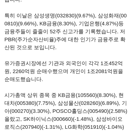
특히 이날은
삼성생명(032830)
(9.67%),
삼성화재(00
0810)
(9.66%), KB금융(8.30%), 기업은행(4.87%)등
금융주들이 줄줄이 52주 신고가를 기록했습니다. 저
PBR(주가순자산비율)주에 대한 인기가 금융주로 확
산된 것으로 보입니다.
유가증권시장에선 기관과 외국인이 각각 1조452억
원, 2260억원 순매수했으며 개인이 1조2081억원을
순매도했습니다.
시가총액 상위 종목 중
KB금융(105560)
(8.30%),
현
대차(005380)
(7.75%),
삼성물산(028260)
(6.89%),
기
아(000270)
(3.30%),
POSCO홀딩스(005490)
(2.58%)
올랐고,
SK하이닉스(000660)
(-1.48%),
삼성바이오
로직스(207940)
(-1.31%),
LG화학(051910)
(-1.04%)