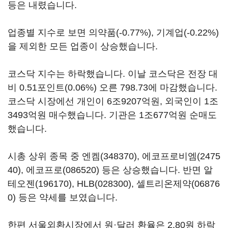
등은 내렸습니다.
업종별 지수로 보면 의약품(-0.77%), 기계업(-0.22%)
을 제외한 모든 업종이 상승했습니다.
코스닥 지수는 하락했습니다. 이날 코스닥은 전장 대
비 0.51포인트(0.06%) 오른 798.73에 마감했습니다.
코스닥 시장에선 개인이 6조9207억원, 외국인이 1조
3493억원 매수했습니다. 기관은 1조677억원 순매도
했습니다.
시총 상위 종목 중
엔켐(348370)
,
에코프로비엠(2475
40)
,
에코프로(086520)
등은 상승했습니다. 반면
알
테오젠(196170)
,
HLB(028300)
,
셀트리온제약(06876
0)
등은 약세를 보였습니다.
한편 서울외환시장에서 원·달러 환율은 2.80원 하락