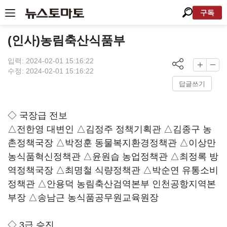
구독
(인사)농림축산식품부
입력: 2024-02-01 15:16:22
수정: 2024-02-01 15:16:22
답글쓰기
◇ 국장급 전보
△전한영 대변인 △김정주 정책기획관 △김종구 농
촌정책국장 △박정훈 동물복지환경정책관 △이상만
농식품혁신정책관 △윤원습 농업정책관 △최정록 방
역정책국장 △최명철 식량정책관 △박순연 유통소비
정책관 △안용덕 농림축산검역본부 인천공항지역본
부장 △송남근 농식품공무원교육원장
◇ 3급 승진