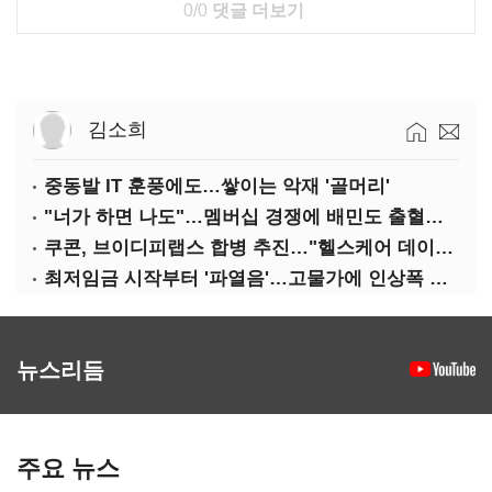
0/0
댓글 더보기
김소희
중동발 IT 훈풍에도…쌓이는 악재 '골머리'
"너가 하면 나도"…멤버십 경쟁에 배민도 출혈경쟁
쿠콘, 브이디피랩스 합병 추진…"헬스케어 데이터 플랫폼 확대"
최저임금 시작부터 '파열음'…고물가에 인상폭 갈등
뉴스리듬
주요 뉴스