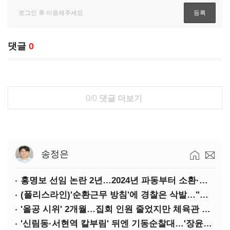
댓글
0
0/0
댓글 더보기
송정은
홍명보 선임 논란 2년…2024년 파동부터 소환·압색까지
(폴리스라인)'순환근무 방침'에 경찰은 삭발…"베테랑·수사력 보강 먼저"
'올공 시위' 2개월…집회 인원 줄었지만 체육관 봉쇄 계속
'신림동·서현역 칼부림' 뒤엔 기동순찰대…'장윤기 은폐·조작' 후엔 내부비리수사대