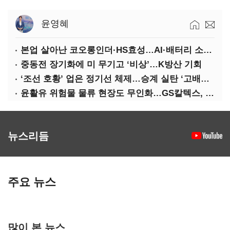
윤영혜
본업 살아난 코오롱인더·HS효성…AI·배터리 소재로 보폭 확대
중동전 장기화에 미 무기고 ‘비상’…K방산 기회
‘조선 호황’ 업은 정기선 체제…승계 실탄 ‘고배당’ 주목
윤활유 위험물 물류 현장도 무인화…GS칼텍스, 디지털 전환 가속
뉴스리듬
주요 뉴스
많이 본 뉴스