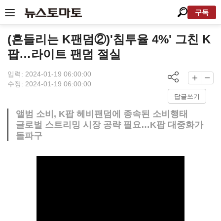
구독
(흔들리는 K팬덤②)'침투율 4%' 그친 K
팝…라이트 팬덤 절실
입력: 2024-01-19 06:00:00
수정: 2024-01-19 06:00:00
답글쓰기
앨범 소비, K팝 헤비팬덤에 종속된 소비행태
글로벌 스트리밍 시장 공략 필요…K팝 대중화가
돌파구