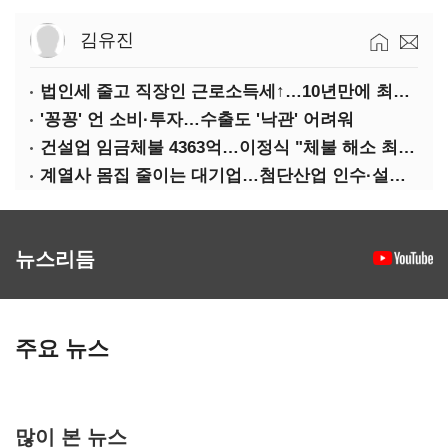
김유진
법인세 줄고 직장인 근로소득세↑…10년만에 최대치
'꽁꽁' 언 소비·투자…수출도 '낙관' 어려워
건설업 임금체불 4363억…이정식 "체불 해소 최우선"
계열사 몸집 줄이는 대기업…첨단산업 인수·설립에 '분주'
뉴스리듬
주요 뉴스
많이 본 뉴스