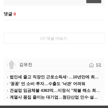
댓글
0
0/0
댓글 더보기
김유진
법인세 줄고 직장인 근로소득세↑…10년만에 최대치
'꽁꽁' 언 소비·투자…수출도 '낙관' 어려워
건설업 임금체불 4363억…이정식 "체불 해소 최우선"
계열사 몸집 줄이는 대기업…첨단산업 인수·설립에 '분주'