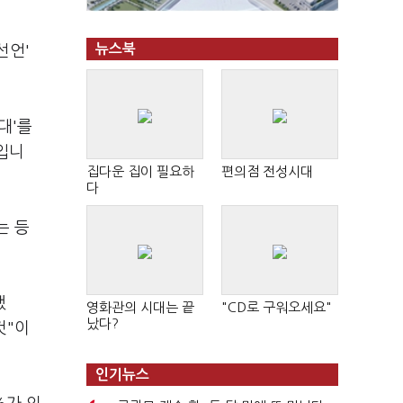
뉴스북
선언'
대'를
입니
집다운 집이 필요하
편의점 전성시대
다
는 등
했
영화관의 시대는 끝
"CD로 구워오세요"
났다?
것"이
인기뉴스