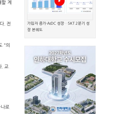
개할 계
가입자 증가·AIDC 성장…SKT 2분기 성
다. 전
장 본궤도
 "의
. 교
하나로