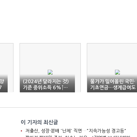
양
(2024년 달라지는 것)
물가가 밀어올린 국민·
7
기준 중위소득 6%↑…
기초연금…생계급여도
출산 시 태아당 100만
21만원↑
원
이 기자의 최신글
저출산, 성장·분배 '난제' 직면…"지속가능성 경고등"