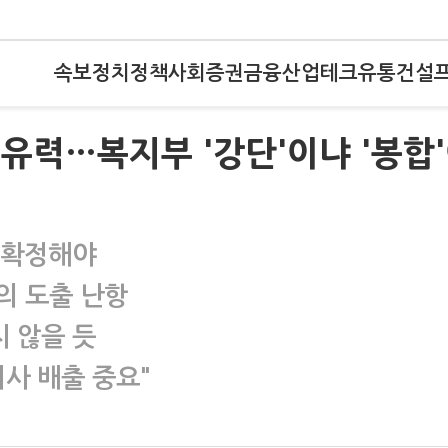
속보
정치
정책
사회
증권
금융
산업
테크
유통
건설
표 유력…복지부 '강단'이냐 '봉합
 확정해야
의 도출 난항
지 않을 듯
사 배출 중요"