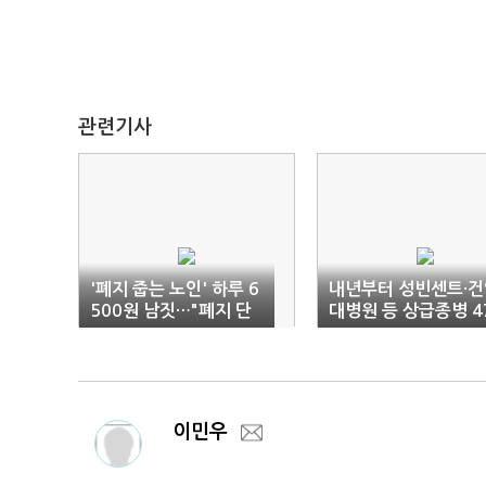
관련기사
'폐지 줍는 노인' 하루 6
내년부터 성빈센트·건
500원 남짓…"폐지 단
대병원 등 상급종병 4
가 하락 우려해"
곳 지정
이민우