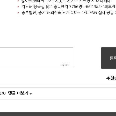
짧아진 팬데믹 주기, 치솟는 기온…'감염병 X' 대비해야
지난해 응급실 찾은 중독환자 7766명…66.1%가 '의도적
중부발전, 중기 해외진출 난관 푼다…"EU ESG 실사 공동 
0
/
300
추천
0/0
댓글 더보기