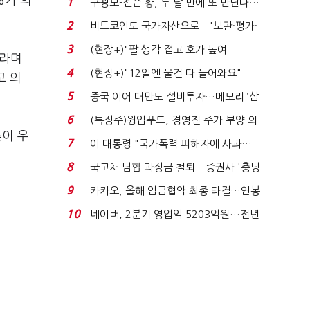
%가 의
1
구광모-젠슨 황, 두 달 만에 또 만난다…
로봇·AI 등 논...
2
비트코인도 국가자산으로…'보관·평가·
처분' 기준은 ...
3
(현장+)"팔 생각 접고 호가 높여
이라며
요"…'덜 똘똘한 한 채' 20...
4
(현장+)"12일엔 물건 다 들어와요"…
고 의
빈 매대 채우며 문 연 ...
5
중국 이어 대만도 설비투자…메모리 ‘삼
국전쟁’
6
(특징주)윙입푸드, 경영진 주가 부양 의
이 우
지에 상한가...
7
이 대통령 "국가폭력 피해자에 사과…
적극적 조사로 진...
8
국고채 담합 과징금 철퇴…증권사 '충당
금 폭탄' 우려...
9
카카오, 올해 임금협약 최종 타결…연봉
6.3% 인상·격려...
10
네이버, 2분기 영업익 5203억원…전년
비 0.2% 감소...