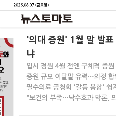
2026.08.07 (금요일)
'의대 증원' 1월 말 발
냐
입시 정원 4월 전엔 구체적 증원
증원 규모 이달말 유력…의정 합
필수의료 공청회 '갈등 봉합' 쉽
"보건의 부족…낙수효과 막론, 의