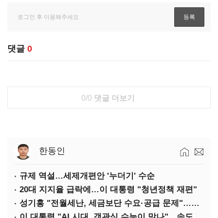
댓글
0
0/0
댓글 더보기
한동인
규제 역설…세제개편안 '누더기' 수순
20대 지지율 급락에…이 대통령 "청년정책 재편"
성기홍 "전월세난, 세금보단 수요·공급 문제"…닥공 시사
이 대통령 "AI 시대, 객관식 수능이 맞나"…속도전 '경계'