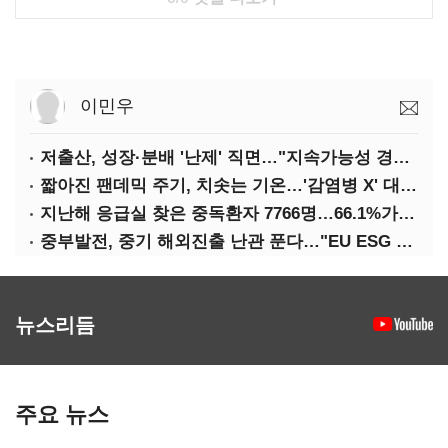
이민우
저출산, 성장·분배 '난제' 직면…"지속가능성 경고등"
짧아진 팬데믹 주기, 치솟는 기온…'감염병 X' 대비해야
지난해 응급실 찾은 중독환자 7766명…66.1%가 '의도적 중독'
중부발전, 중기 해외진출 난관 푼다…"EU ESG 실사 공동 대응"
뉴스리듬
주요 뉴스