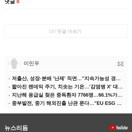
댓글
0
0/0
댓글 더보기
이민우
저출산, 성장·분배 '난제' 직면…"지속가능성 경고등"
짧아진 팬데믹 주기, 치솟는 기온…'감염병 X' 대비해야
지난해 응급실 찾은 중독환자 7766명…66.1%가 '의도적 중독'
중부발전, 중기 해외진출 난관 푼다…"EU ESG 실사 공동 대응"
뉴스리듬