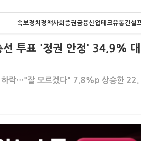
속보
정치
정책
사회
증권
금융
산업
테크
유통
건설
 투표 '정권 안정' 34.9% 대
p 하락…"잘 모르겠다" 7.8%p 상승한 22.