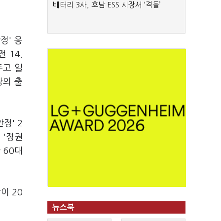
배터리 3사, 호남 ESS 시장서 ‘격돌’
정' 응
 14.
두고 일
당의 출
정' 2
대 '정권
 60대
이 20
뉴스북