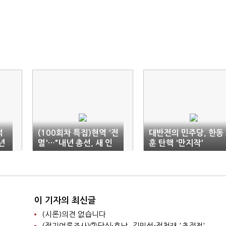
적
(100회차 특집)현역 '전
대반전의 민주당, 한동
년
멸'…"내년 총선, 새 인
훈 탄핵 '만지작'
물
물에 투표"(종합)
이 기자의 최신글
(시론)의견 없습니다
(정기여론조사)②당심·호남, 김민석-정청래 '초접전'