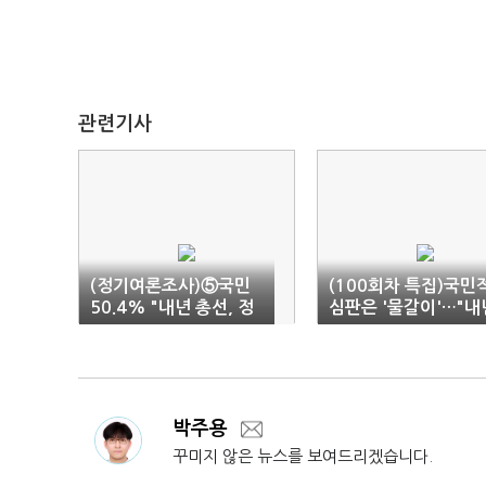
관련기사
(정기여론조사)⑤국민
(100회차 특집)국민
50.4% "내년 총선, 정
심판은 '물갈이'…"내
권견제에 투표"
총선, 현역 아닌 새 인
에 투표"
박주용
꾸미지 않은 뉴스를 보여드리겠습니다.