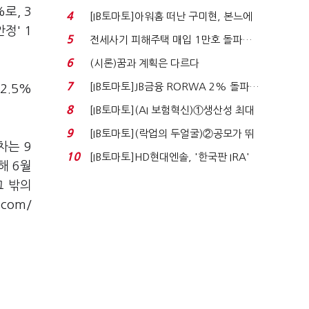
닥 벌점 급증에 ...
로, 3
4
[IB토마토]아워홈 떠난 구미현, 본느에
정' 1
340억 베팅…가...
5
전세사기 피해주택 매입 1만호 돌파…
누적 피해자 4만2...
6
(시론)꿈과 계획은 다르다
7
[IB토마토]JB금융 RORWA 2% 돌파…
2.5%
실적 견인은 은행 ...
8
[IB토마토](AI 보험혁신)①생산성 최대
80% 개선…현실...
9
[IB토마토](락업의 두얼굴)②공모가 뛰
차는 9
자 첫날 매도…FI ...
10
[IB토마토]HD현대엔솔, '한국판 IRA'
해 6월
수혜 부상…세액공...
그 밖의
com/