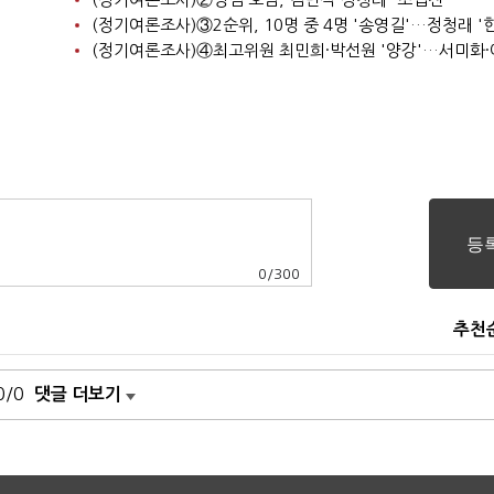
0
/
300
추천
0/0
댓글 더보기