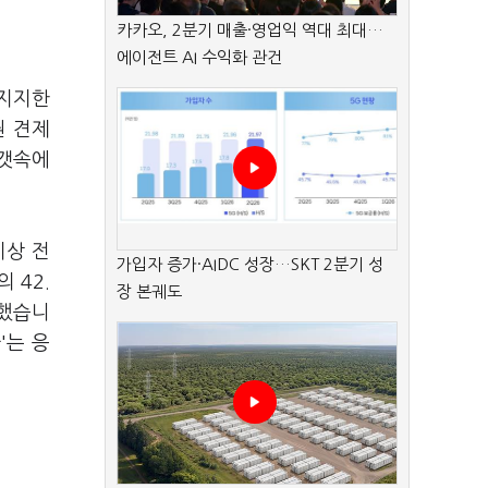
카카오, 2분기 매출·영업익 역대 최대…
에이전트 AI 수익화 관건
 지지한
권 견제
안갯속에
이상 전
가입자 증가·AIDC 성장…SKT 2분기 성
 42.
장 본궤도
답했습니
'는 응