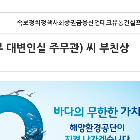
속보
정치
정책
사회
증권
금융
산업
테크
유통
건설
 대변인실 주무관) 씨 부친상