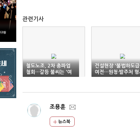
관련기사
철도노조, 2차 총파업
건설현장 '불법하도급
철회…갈등 불씨는 '여
여전…원청·발주처 형
전'
처벌 추진
조용훈
뉴스북