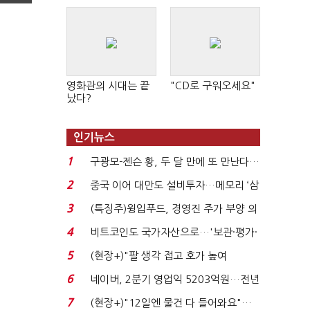
영화관의 시대는 끝
"CD로 구워오세요"
났다?
인기뉴스
1
구광모-젠슨 황, 두 달 만에 또 만난다…
로봇·AI 등 논...
2
중국 이어 대만도 설비투자…메모리 ‘삼
국전쟁’
3
(특징주)윙입푸드, 경영진 주가 부양 의
지에 상한가...
4
비트코인도 국가자산으로…'보관·평가·
처분' 기준은 ...
5
(현장+)"팔 생각 접고 호가 높여
요"…'덜 똘똘한 한 채' 20...
6
네이버, 2분기 영업익 5203억원…전년
비 0.2% 감소...
7
(현장+)"12일엔 물건 다 들어와요"…