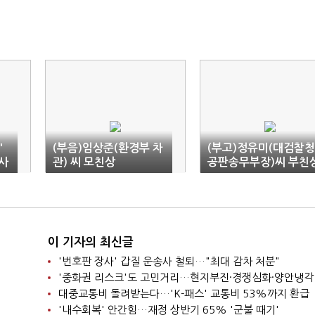
'
(부음)임상준(환경부 차
(부고)정유미(대검찰청
사
관) 씨 모친상
공판송무부장)씨 부친
이 기자의 최신글
'번호판 장사' 갑질 운송사 철퇴…"최대 감차 처분"
'중화권 리스크'도 고민거리…현지부진·경쟁심화·양안냉각
대중교통비 돌려받는다…'K-패스' 교통비 53%까지 환급
'내수회복' 안간힘…재정 상반기 65% '군불 때기'