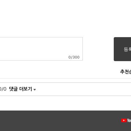
0
/
300
추천
0/0
댓글 더보기