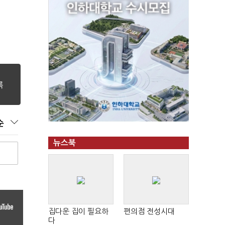
순
뉴스북
집다운 집이 필요하
편의점 전성시대
다