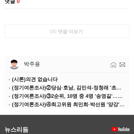
댓글
0
0/0
댓글 더보기
박주용
(시론)의견 없습니다
(정기여론조사)②당심·호남, 김민석-정청래 '초접전'
(정기여론조사)③2순위, 10명 중 4명 '송영길'…정청래 '한 자릿수'
(정기여론조사)④최고위원 최민희·박선원 '양강'…서미화·이성윤·임미애 뒤이어
뉴스리듬